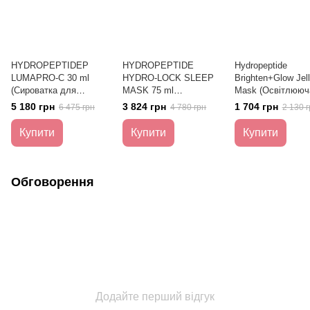
HYDROPEPTIDEР
HYDROPEPTIDE
Hydropeptide
LUMAPRO-C 30 ml
HYDRO-LOCK SLEEP
Brighten+Glow Jel
(Cироватка для
MASK 75 ml
Mask (Освітлююч
усунення пігментації)
(Відновлююча маска)
гелева маска-плів
5 180 грн
3 824 грн
1 704 грн
6 475 грн
4 780 грн
2 130 г
шт)
Купити
Купити
Купити
Обговорення
Додайте перший відгук