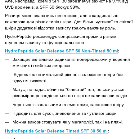
Але, насправді, крем з SPF 30 забезпечує захист на 97% від
UVB променів, а SPF 50 блокує 99%.
Різниця може здаватись невеликою, але є кардинально
важливою для різних типів шкіри. Для більш чутливої та світлої
шкіри додаткові відсотки захисту грають важливу роль.
HydroPeptide рекомендує сонцезахисні креми з різним
ступенем захисту та функціональністю:
HydroPeptide Solar Defense SPF 50 Non-Tinted 50 ml
:
Захищає від вільних радикалів, попереджаючи утворення
мімічних і глибоких зморшок
Відновлює оптимальний рівень зволоження шкіри без
відчуття тяжкості
Матує, не надає обличчю "білястий" тон, не скачується,
рівномірно розподіляється по шкірі не залишаючи слідів
Бореться із запальними елементами, заспокоює шкіру
Підходить для сухої, зневодненої та чутливої шкіри
Можна використовувати як у мегаполісі, так і на пляжі.
HydroPeptide Solar Defense Tinted SPF 30 50 ml
: