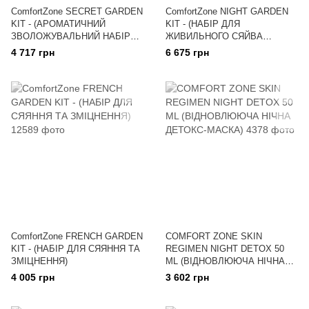
ComfortZone SECRET GARDEN
ComfortZone NIGHT GARDEN
KIT - (АРОМАТИЧНИЙ
KIT - (НАБІР ДЛЯ
ЗВОЛОЖУВАЛЬНИЙ НАБІР
ЖИВИЛЬНОГО СЯЙВА
ДЛЯ ТІЛА)
ОБЛИЧЧЯ)
4 717 грн
6 675 грн
ComfortZone FRENCH GARDEN
COMFORT ZONE SKIN
KIT - (НАБІР ДЛЯ СЯЯННЯ ТА
REGIMEN NIGHT DETOX 50
ЗМІЦНЕННЯ)
ML (ВІДНОВЛЮЮЧА НІЧНА
ДЕТОКС-МАСКА)
4 005 грн
3 602 грн