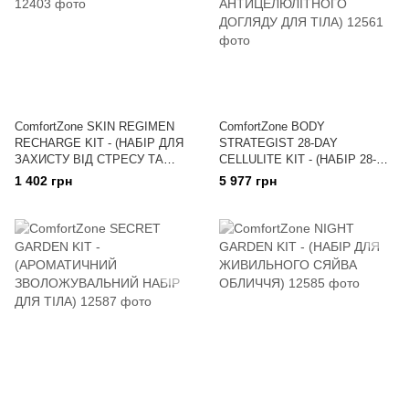
ComfortZone SKIN REGIMEN
ComfortZone BODY
RECHARGE KIT - (НАБІР ДЛЯ
STRATEGIST 28-DAY
ЗАХИСТУ ВІД СТРЕСУ ТА
CELLULITE KIT - (НАБІР 28-
ЗАБРУДНЕННЯ)
ДЕННОГО
1 402 грн
5 977 грн
АНТИЦЕЛЮЛІТНОГО
ДОГЛЯДУ ДЛЯ ТІЛА)