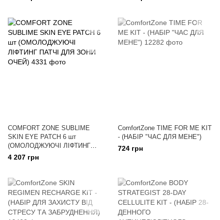
COMFORT ZONE SUBLIME
ComfortZone TIME FOR ME KIT
SKIN EYE PATCH 6 шт
- (НАБІР "ЧАС ДЛЯ МЕНЕ")
(ОМОЛОДЖУЮЧІ ЛІФТИНГ
724 грн
ПАТЧІ ДЛЯ ЗОНИ ОЧЕЙ)
4 207 грн