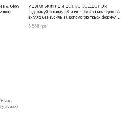
ss & Glow
MEDIK8 SKIN PERFECTING COLLECTION
(підтримуйте шкіру обличчя чистою і молодою на
вигляд без зусиль за допомогою трьох формул
Medik8 з найвищим рейтингом.)
3 588 грн