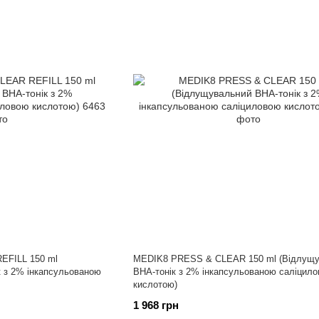
EFILL 150 ml
MEDIK8 PRESS & CLEAR 150 ml (Відлущу
к з 2% інкапсульованою
ВНА-тонік з 2% інкапсульованою саліцил
кислотою)
1 968 грн