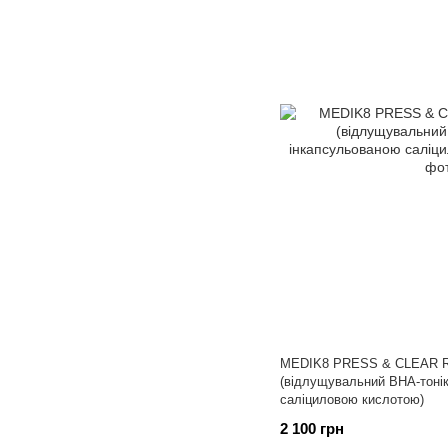
MEDIK8 PRESS & CLEAR R
(відлущувальний ВНА-тоні
саліциловою кислотою)
2 100 грн