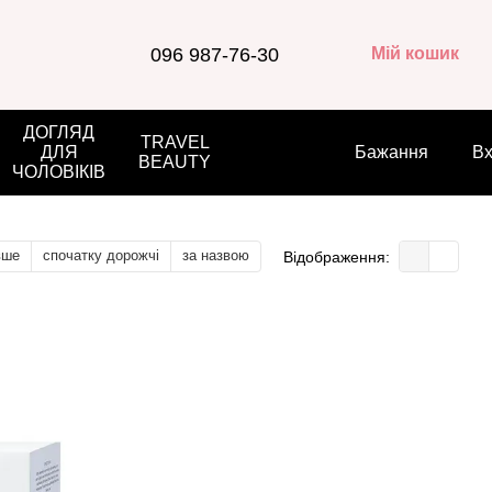
096 987-76-30
Мій кошик
ДОГЛЯД
TRAVEL
ДЛЯ
Бажання
Вх
BEAUTY
ЧОЛОВІКІВ
вше
спочатку дорожчі
за назвою
Відображення: