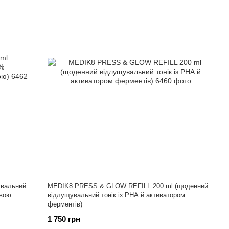
вальний
MEDIK8 PRESS & GLOW REFILL 200 ml (щоденний
овою
відлущувальний тонік із РНА й активатором
ферментів)
1 750 грн