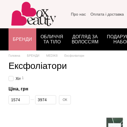
Перейти до основного контенту
Про нас
Оплата і доставка
ОБЛИЧЧЯ
ДОГЛЯД ЗА
ПОДАРУ
БРЕНДИ
ТА ТІЛО
ВОЛОССЯМ
НАБО
Головна
БРЕНДИ
MEDIK8
Ексфоліатори
Ексфоліатори
1
Хіт
Ціна, грн
Від Ціна, грн
До Ціна, грн
ОК