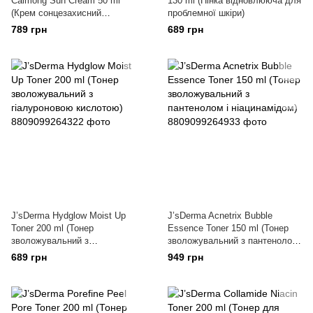
Calmong Sun Cream 50 ml
130 ml (Пінка відновлююча для
(Крем сонцезахисний
проблемної шкіри)
заспокійливий)
789 грн
689 грн
J’sDerma Hydglow Moist Up
J’sDerma Acnetrix Bubble
Toner 200 ml (Тонер
Essence Toner 150 ml (Тонер
зволожувальний з
зволожувальний з пантенолом
гіалуроновою кислотою)
і ніацинамідом)
689 грн
949 грн