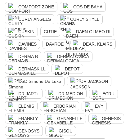
COMFORT ZONE
COS DE BAHA
CURLY ANGELS
CURLY SHYLL
CUSKIN
CUTIE
DAEN GI MEO RI
DAVINES
DAVROE
DEAR, KLAIRS
DERMA:B
DERMALOGICA
DERMASKILL
DEPOT
DSD Simone De Luxe
DR JACKSON
DR.JART+
DR.MEDION
ECRU
ELEMIS
ERBORIAN
EVY
FRANKLY
GENABELLE
GENESIS
GENOSYS
GISOU