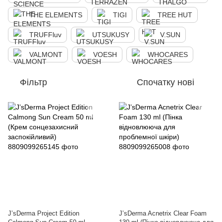
THE ELEMENTS
TIGI
TREE HUT
TRUFFluv
UTSUKUSY
V.SUN
VALMONT
VOESH
WHOCARES
Фільтр
Спочатку нові
J’sDerma Project Edition
J’sDerma Acnetrix Clear Foam