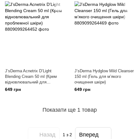
J’sDerma Acnetrix D’Light
J’sDerma Hydglow Mild Cleanser
Blending Cream 50 ml (Крем
150 ml (Гель для м’якого
відновлювальний для
очищення шкіри)
проблемної шкіри)
649 грн
649 грн
Показати ще 1 товар
Назад
Вперед
1
з 2