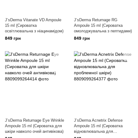
J’sDerma Vitanate VD Ampoule
J’sDerma Returnage RG
15 ml (Сироватка
Ampoule 15 ml (Сироватка
освітлювальна з ніацинамідом)
омолоджувальна з пептидами)
849 грн
849 грн
J’sDerma Returnage Eye Wrinkle
J’sDerma Acnetrix Defense
Ampoule 15 ml (Сироватка для
Ampoule 15 ml (Сироватка
шкіри навколо очей антивікова)
відновлювальна для
проблемної шкіри)