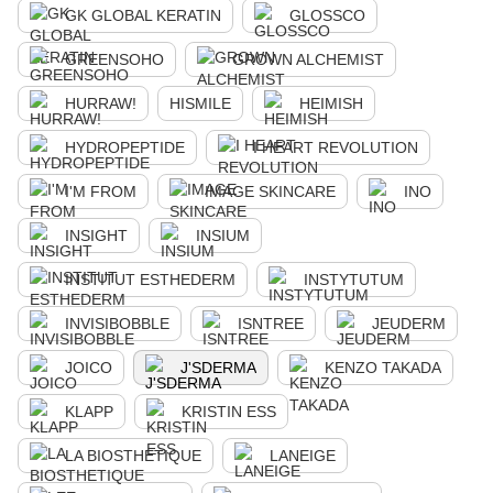
GK GLOBAL KERATIN
GLOSSCO
GREENSOHO
GROWN ALCHEMIST
HURRAW!
HISMILE
HEIMISH
HYDROPEPTIDE
I HEART REVOLUTION
I'M FROM
IMAGE SKINCARE
INO
INSIGHT
INSIUM
INSTITUT ESTHEDERM
INSTYTUTUM
INVISIBOBBLE
ISNTREE
JEUDERM
JOICO
J'SDERMA
KENZO TAKADA
KLAPP
KRISTIN ESS
LA BIOSTHETIQUE
LANEIGE