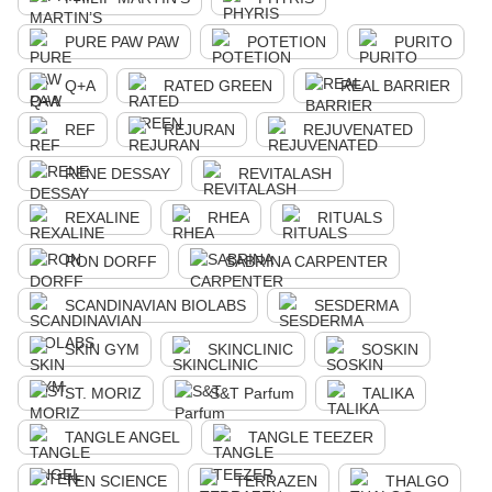
PURE PAW PAW
POTETION
PURITO
Q+A
RATED GREEN
REAL BARRIER
REF
REJURAN
REJUVENATED
RENE DESSAY
REVITALASH
REXALINE
RHEA
RITUALS
RON DORFF
SABRINA CARPENTER
SCANDINAVIAN BIOLABS
SESDERMA
SKIN GYM
SKINCLINIC
SOSKIN
ST. MORIZ
S&T Parfum
TALIKA
TANGLE ANGEL
TANGLE TEEZER
TEN SCIENCE
TERRAZEN
THALGO