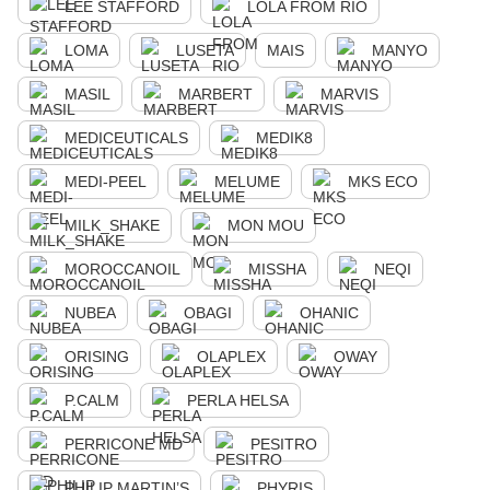
LEE STAFFORD
LOLA FROM RIO
LOMA
LUSETA
MAIS
MANYO
MASIL
MARBERT
MARVIS
MEDICEUTICALS
MEDIK8
MEDI-PEEL
MELUME
MKS ECO
MILK_SHAKE
MON MOU
MOROCCANOIL
MISSHA
NEQI
NUBEA
OBAGI
OHANIC
ORISING
OLAPLEX
OWAY
P.CALM
PERLA HELSA
PERRICONE MD
PESITRO
PHILIP MARTIN’S
PHYRIS