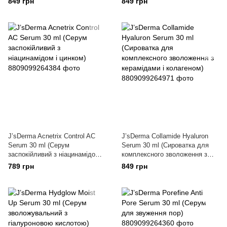
849 грн
849 грн
J’sDerma Acnetrix Control AC
J’sDerma Collamide Hyaluron
Serum 30 ml (Серум
Serum 30 ml (Сироватка для
заспокійливий з ніацинамідом і
комплексного зволоження з
цинком)
керамідами і колагеном)
789 грн
849 грн