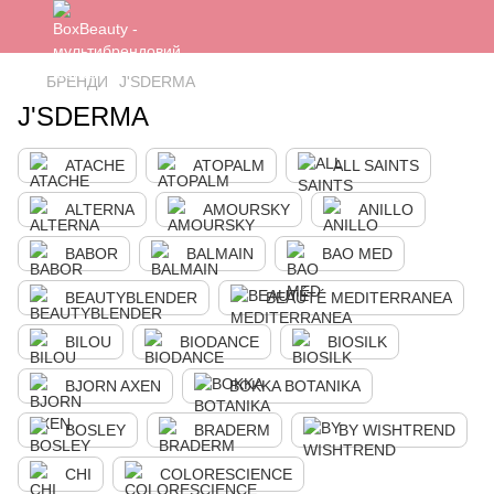
БРЕНДИ
J'SDERMA
J'SDERMA
ATACHE
ATOPALM
ALL SAINTS
ALTERNA
AMOURSKY
ANILLO
BABOR
BALMAIN
BAO MED
BEAUTYBLENDER
BEAUTÉ MEDITERRANEA
BILOU
BIODANCE
BIOSILK
BJORN AXEN
BOKKA BOTANIKA
BOSLEY
BRADERM
BY WISHTREND
CHI
COLORESCIENCE