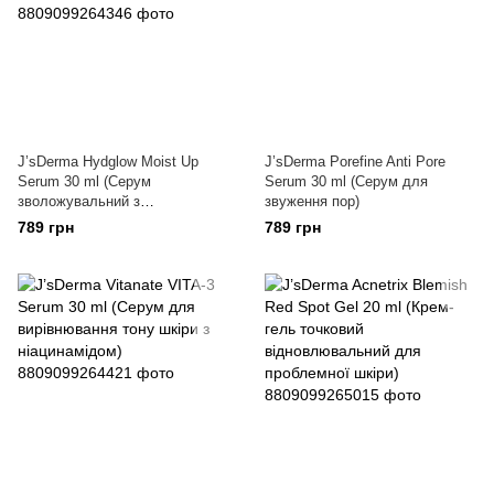
J’sDerma Hydglow Moist Up
J’sDerma Porefine Anti Pore
Serum 30 ml (Серум
Serum 30 ml (Серум для
зволожувальний з
звуження пор)
гіалуроновою кислотою)
789 грн
789 грн