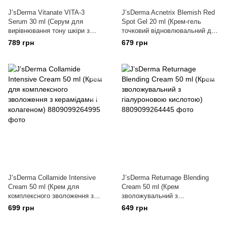
J’sDerma Vitanate VITA-3
J’sDerma Acnetrix Blemish Red
Serum 30 ml (Серум для
Spot Gel 20 ml (Крем-гель
вирівнювання тону шкіри з
точковий відновлювальний для
ніацинамідом)
проблемної шкіри)
789 грн
679 грн
J’sDerma Collamide Intensive
J’sDerma Returnage Blending
Cream 50 ml (Крем для
Cream 50 ml (Крем
комплексного зволоження з
зволожувальний з
керамідами і колагеном)
гіалуроновою кислотою)
699 грн
649 грн