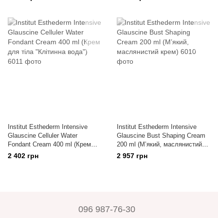
тіла)
Institut Esthederm Intensive
Institut Esthederm Intensive
Glauscine Celluler Water
Glauscine Bust Shaping Cream
Fondant Cream 400 ml (Крем
200 ml (М’який, маслянистий
для тіла "Клітинна вода")
крем)
2 402 грн
2 957 грн
096 987-76-30