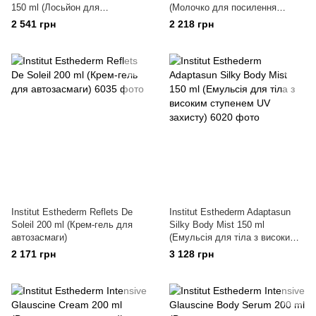
150 ml (Лосьйон для
(Молочко для посилення
підготування шкіри до активної
засмаги)
2 541 грн
2 218 грн
інсоляції)
Institut Esthederm Reflets De
Institut Esthederm Adaptasun
Soleil 200 ml (Крем-гель для
Silky Body Mist 150 ml
автозасмаги)
(Емульсія для тіла з високим
ступенем UV захисту)
2 171 грн
3 128 грн