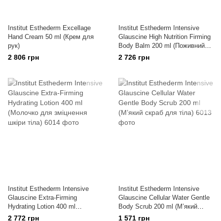
Institut Esthederm Excellage
Institut Esthederm Intensive
Hand Cream 50 ml (Крем для
Glauscine High Nutrition Firming
рук)
Body Balm 200 ml (Поживний
бальзам)
2 806 грн
2 726 грн
Institut Esthederm Intensive
Institut Esthederm Intensive
Glauscine Extra-Firming
Glauscine Cellular Water Gentle
Hydrating Lotion 400 ml
Body Scrub 200 ml (М’який
(Молочко для зміцнення шкіри
скраб для тіла)
2 772 грн
1 571 грн