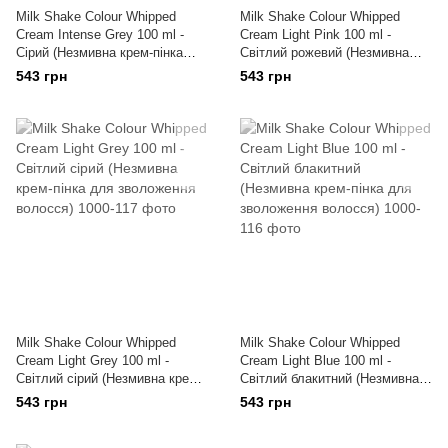
Milk Shake Colour Whipped
Milk Shake Colour Whipped
Cream Intense Grey 100 ml -
Cream Light Pink 100 ml -
Сірий (Незмивна крем-пінка
Світлий рожевий (Незмивна
для зволоження волосся)
крем-пінка для зволоження
543 грн
543 грн
волосся)
Milk Shake Colour Whipped
Milk Shake Colour Whipped
Cream Light Grey 100 ml -
Cream Light Blue 100 ml -
Світлий сірий (Незмивна крем-
Світлий блакитний (Незмивна
пінка для зволоження волосся)
крем-пінка для зволоження
543 грн
543 грн
волосся)