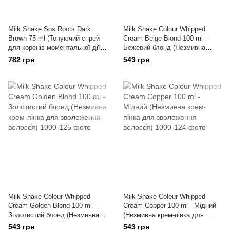
Milk Shake Sos Roots Dark
Milk Shake Colour Whipped
Brown 75 ml (Тонуючий спрей
Cream Beige Blond 100 ml -
для коренів моментальної дії
Бежевий блонд (Незмивна
"Темно-коричневий")
крем-пінка для зволоження
782 грн
543 грн
волосся)
Milk Shake Colour Whipped
Milk Shake Colour Whipped
Cream Golden Blond 100 ml -
Cream Copper 100 ml - Мідний
Золотистий блонд (Незмивна
(Незмивна крем-пінка для
крем-пінка для зволоження
зволоження волосся)
543 грн
543 грн