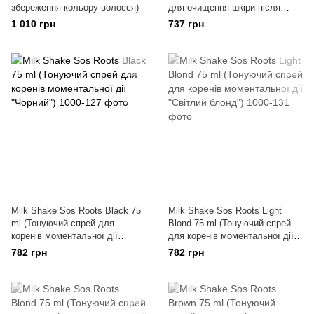
збереження кольору волосся)
для очищення шкіри після
фарбування волосся)
1 010 грн
737 грн
Milk Shake Sos Roots Black 75
Milk Shake Sos Roots Light
ml (Тонуючий спрей для
Blond 75 ml (Тонуючий спрей
коренів моментальної дії
для коренів моментальної дії
"Чорний")
"Світлий блонд")
782 грн
782 грн