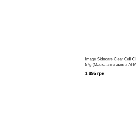
Image Skincare Clear Cell Cl
57g (Маска анти-акне з АН
1 895 грн