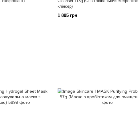
- ексфоліант)
Cleanser 113g (Освітлювальний ексфоліюю
клінсер)
1 895 грн