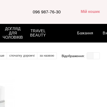
096 987-76-30
Мій кошик
ДОГЛЯД
TRAVEL
ДЛЯ
Бажання
Вх
BEAUTY
ЧОЛОВІКІВ
вше
спочатку дорожчі
за назвою
Відображення: