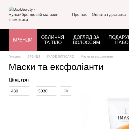
Перейти до основного контенту
Про нас
Оплата і доставка
ОБЛИЧЧЯ
ДОГЛЯД ЗА
ПОДАРУ
БРЕНДИ
ТА ТІЛО
ВОЛОССЯМ
НАБО
Головна
БРЕНДИ
IMAGE SKINCARE
Маски та ексфоліанти
Маски та ексфоліанти
Ціна, грн
Від Ціна, грн
До Ціна, грн
ОК