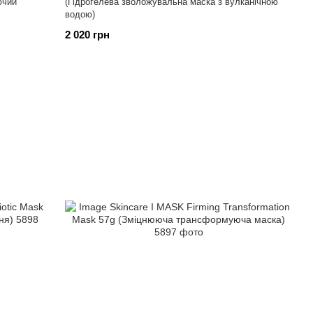
чий
(Гідрогелева зволожувальна маска з вулканічною
водою)
2 020 грн