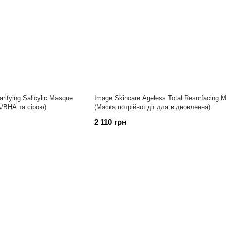
arifying Salicylic Masque
Image Skincare Ageless Total Resurfacing 
А/ВНА та сірою)
(Маска потрійної дії для відновлення)
2 110 грн