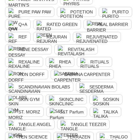
PURE PAW PAW
POTETION
PURITO
Q+A
RATED GREEN
REAL BARRIER
REF
REJURAN
REJUVENATED
RENE DESSAY
REVITALASH
REXALINE
RHEA
RITUALS
RON DORFF
SABRINA CARPENTER
SCANDINAVIAN BIOLABS
SESDERMA
SKIN GYM
SKINCLINIC
SOSKIN
ST. MORIZ
S&T Parfum
TALIKA
TANGLE ANGEL
TANGLE TEEZER
TEN SCIENCE
TERRAZEN
THALGO