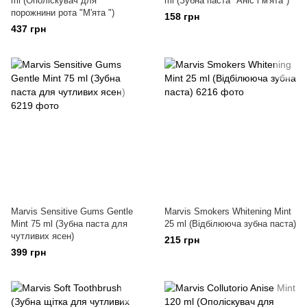
ml (Oполіскувач для
ml (Зубна паста "Аніс і м'ята")
порожнини рота "М'ята ")
158 грн
437 грн
Marvis Sensitive Gums Gentle
Marvis Smokers Whitening Mint
Mint 75 ml (Зубна паста для
25 ml (Відбілююча зубна паста)
чутливих ясен)
215 грн
399 грн