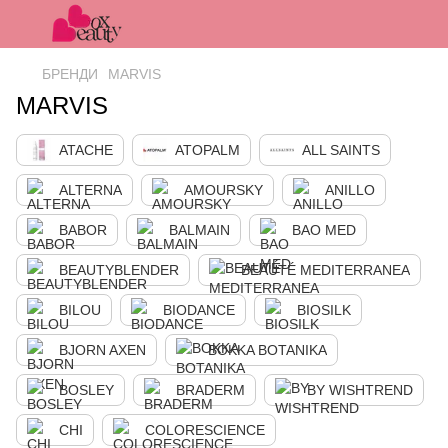
БРЕНДИ
MARVIS
MARVIS
ATACHE
ATOPALM
ALL SAINTS
ALTERNA
AMOURSKY
ANILLO
BABOR
BALMAIN
BAO MED
BEAUTYBLENDER
BEAUTÉ MEDITERRANEA
BILOU
BIODANCE
BIOSILK
BJORN AXEN
BOKKA BOTANIKA
BOSLEY
BRADERM
BY WISHTREND
CHI
COLORESCIENCE