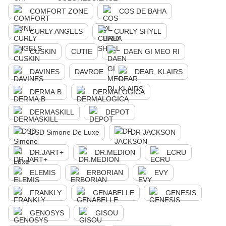
COMFORT ZONE
COS DE BAHA
CURLY ANGELS
CURLY SHYLL
CUSKIN
CUTIE
DAEN GI MEO RI
DAVINES
DAVROE
DEAR, KLAIRS
DERMA:B
DERMALOGICA
DERMASKILL
DEPOT
DSD Simone De Luxe
DR JACKSON
DR.JART+
DR.MEDION
ECRU
ELEMIS
ERBORIAN
EVY
FRANKLY
GENABELLE
GENESIS
GENOSYS
GISOU