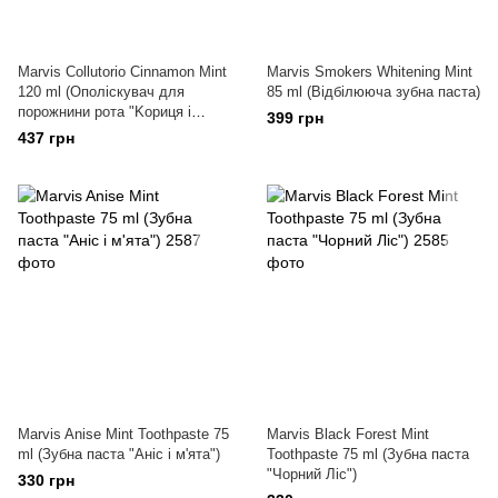
Marvis Collutorio Cinnamon Mint
Marvis Smokers Whitening Mint
120 ml (Ополіскувач для
85 ml (Відбілююча зубна паста)
порожнини рота "Kориця і
399 грн
М'ята")
437 грн
Marvis Anise Mint Toothpaste 75
Marvis Black Forest Mint
ml (Зубна паста "Аніс і м'ята")
Toothpaste 75 ml (Зубна паста
"Чорний Ліс")
330 грн