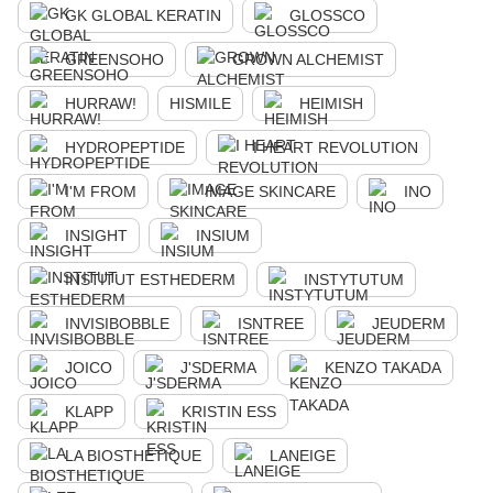
GK GLOBAL KERATIN
GLOSSCO
GREENSOHO
GROWN ALCHEMIST
HURRAW!
HISMILE
HEIMISH
HYDROPEPTIDE
I HEART REVOLUTION
I'M FROM
IMAGE SKINCARE
INO
INSIGHT
INSIUM
INSTITUT ESTHEDERM
INSTYTUTUM
INVISIBOBBLE
ISNTREE
JEUDERM
JOICO
J'SDERMA
KENZO TAKADA
KLAPP
KRISTIN ESS
LA BIOSTHETIQUE
LANEIGE