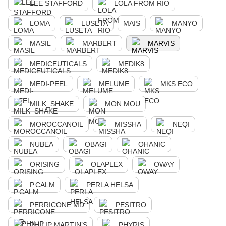
LEE STAFFORD
LOLA FROM RIO
LOMA
LUSETA
MAIS
MANYO
MASIL
MARBERT
MARVIS
MEDICEUTICALS
MEDIK8
MEDI-PEEL
MELUME
MKS ECO
MILK_SHAKE
MON MOU
MOROCCANOIL
MISSHA
NEQI
NUBEA
OBAGI
OHANIC
ORISING
OLAPLEX
OWAY
P.CALM
PERLA HELSA
PERRICONE MD
PESITRO
PHILIP MARTIN’S
PHYRIS