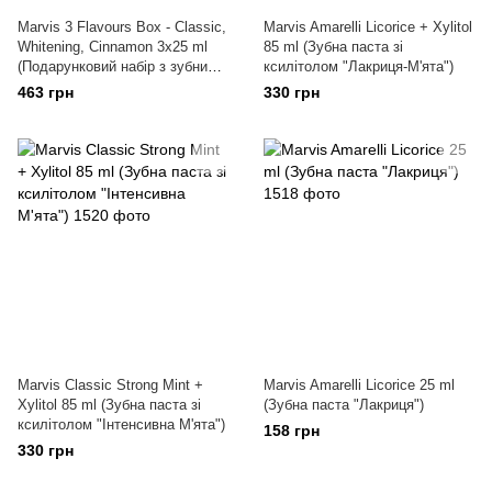
Marvis 3 Flavours Box - Classic,
Marvis Amarelli Licorice + Xylitol
Whitening, Cinnamon 3х25 ml
85 ml (Зубна паста зі
(Подарунковий набір з зубними
ксилітолом "Лакриця-М'ята")
пастами)
463 грн
330 грн
Marvis Classic Strong Mint +
Marvis Amarelli Licorice 25 ml
Xylitol 85 ml (Зубна паста зі
(Зубна паста "Лакриця")
ксилітолом "Iнтенсивна М'ята")
158 грн
330 грн