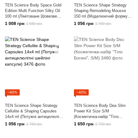
TEN Science Body Space Gold
TEN Science Shape Strategy
Edition Multi Function Silky Oil
Shaping Remodeling Mousse
100 ml (Лімітоване Шовкове
150 ml (Моделюючий форму
масло для обличчя, тіла та
тіла шейпінг мус)
1 008 грн
1 056 грн
1 680 грн
1 760 грн
волосся)
−40%
−40%
TEN Science Shape Strategy
TEN Science Body Dea Slim
Cellulite & Shaping Capsules
Power Kit Size S/M
14x4 ml (Потужні антицелюлітні
(Косметичка-набір "Тіло
шейпінг капсули)
Богині", S/M)
1 056 грн
1 650 грн
1 760 грн
2 750 грн