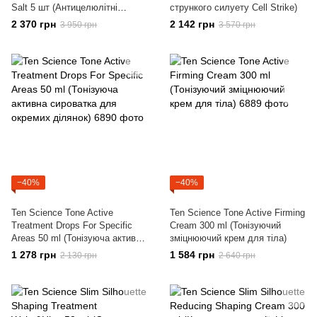
Salt 5 шт (Антицелюлітні
стрункого силуету Cell Strike)
обгортання "Ідеальне тіло")
2 370 грн
2 142 грн
3 950 грн
3 570 грн
−40%
−40%
Ten Science Tone Active
Ten Science Tone Active Firming
Treatment Drops For Specific
Cream 300 ml (Тонізуючий
Areas 50 ml (Тонізуюча активна
зміцнюючий крем для тіла)
сироватка для окремих
1 278 грн
1 584 грн
2 130 грн
2 640 грн
ділянок)