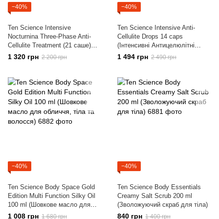
−40%
−40%
Ten Science Intensive
Ten Science Intensive Anti-
Nocturnina Three-Phase Anti-
Cellulite Drops 14 caps
Cellulite Treatment (21 саше)
(Інтенсивні Антицелюлітні
(Набір Інтенсивний
капсули)
1 320 грн
1 494 грн
2 200 грн
2 490 грн
Антицелюлітний нічний догляд)
−40%
−40%
Ten Science Body Space Gold
Ten Science Body Essentials
Edition Multi Function Silky Oil
Creamy Salt Scrub 200 ml
100 ml (Шовкове масло для
(Зволожуючий скраб для тіла)
обличчя, тіла та волосся)
1 008 грн
840 грн
1 680 грн
1 400 грн