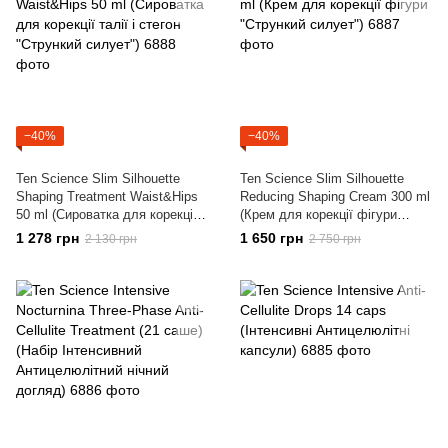
−40%
−40%
Ten Science Slim Silhouette
Ten Science Slim Silhouette
Shaping Treatment Waist&Hips
Reducing Shaping Cream 300 ml
50 ml (Сироватка для корекції
(Крем для корекції фігури
талії і стегон "Стрункий
"Стрункий силует")
1 278 грн
1 650 грн
2 130 грн
2 750 грн
силует")