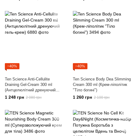
−40%
−40%
Ten Science Anti-Cellulite
Ten Science Body Dea Slimming
Draining Gel-Cream 300 ml
Cream 300 ml (Крем-ліполітик
(Антцелюлітний дренуючий
"Тіло богині")
гель-крем)
1 248 грн
1 260 грн
2 080 грн
2 100 грн