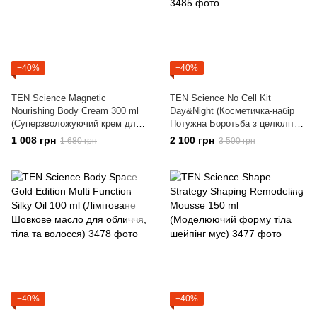
−40%
−40%
TEN Science Magnetic
TEN Science No Cell Kit
Nourishing Body Cream 300 ml
Day&Night (Косметичка-набір
(Суперзволожуючий крем для
Потужна Боротьба з целюлітом
тіла)
Вдень та Вночі)
1 008 грн
2 100 грн
1 680 грн
3 500 грн
−40%
−40%