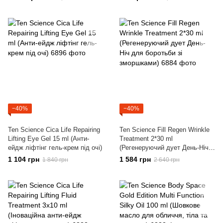
−40%
−40%
Ten Science Cica Life Repairing
Ten Science Fill Regen Wrinkle
Lifting Eye Gel 15 ml (Анти-
Treatment 2*30 ml
ейдж ліфтінг гель-крем під очі)
(Регенеруючий дует День-Ніч
для боротьби зі зморшками)
1 104 грн
1 584 грн
1 840 грн
2 640 грн