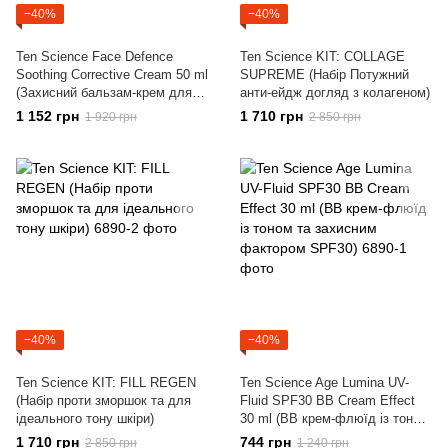
−40%
−40%
Ten Science Face Defence
Ten Science KIT: COLLAGE
Soothing Corrective Сream 50 ml
SUPREME (Набір Потужний
(Захисний бальзам-крем для
анти-ейдж догляд з колагеном)
чутливої шкіри)
1 152 грн
1 710 грн
1 920 грн
2 850 грн
−40%
−40%
Ten Science KIT: FILL REGEN
Ten Science Age Lumina UV-
(Набір проти зморшок та для
Fluid SPF30 BB Cream Effect
ідеального тону шкіри)
30 ml (ВВ крем-флюїд із тоном
та захисним фактором SPF30)
1 710 грн
744 грн
2 850 грн
1 240 грн