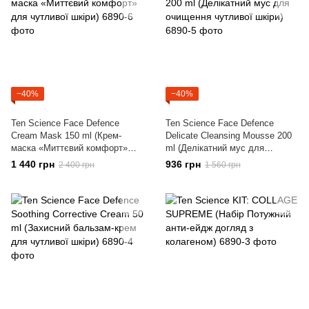
−40%
−40%
Ten Science Face Defence
Ten Science Face Defence
Cream Mask 150 ml (Крем-
Delicate Сleansing Mousse 200
маска «Миттєвий комфорт»
ml (Делікатний мус для
для чутливої шкіри)
очищення чутливої шкіри)
1 440 грн
936 грн
2 400 грн
1 560 грн