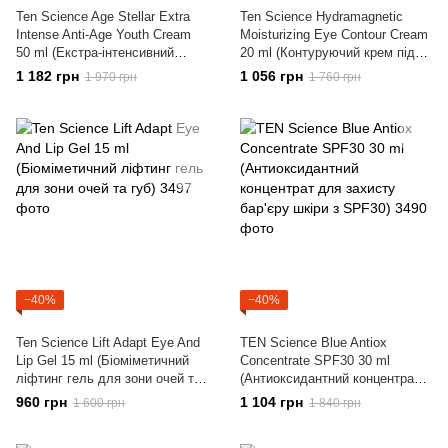
Ten Science Age Stellar Extra
Ten Science Hydramagnetic
Intense Anti-Age Youth Cream
Moisturizing Eye Contour Cream
50 ml (Екстра-інтенсивний
20 ml (Контуруючий крем під
омолоджуючий крем)
очі з титановими сферами)
1 182 грн
1 056 грн
1 970 грн
1 760 грн
−40%
−40%
Ten Science Lift Adapt Eye And
TEN Science Blue Antiox
Lip Gel 15 ml (Біоміметичний
Concentrate SPF30 30 ml
ліфтинг гель для зони очей та
(Антиоксидантний концентрат
губ)
для захисту бар'єру шкіри з
960 грн
1 104 грн
1 600 грн
1 840 грн
SPF30)