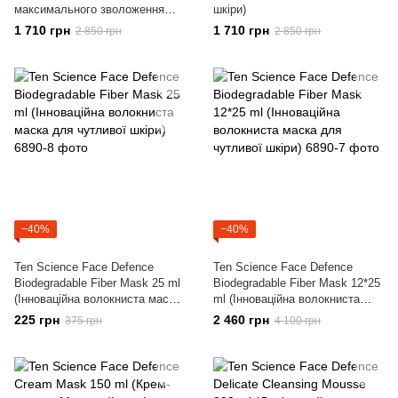
максимального зволоження
шкіри)
шкіри)
1 710 грн
1 710 грн
2 850 грн
2 850 грн
−40%
−40%
Ten Science Face Defence
Ten Science Face Defence
Biodegradable Fiber Mask 25 ml
Biodegradable Fiber Mask 12*25
(Інноваційна волокниста маска
ml (Інноваційна волокниста
для чутливої шкіри)
маска для чутливої шкіри)
225 грн
2 460 грн
375 грн
4 100 грн