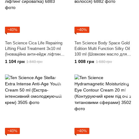
−40%
−40%
Ten Science Cica Life Repairing
Ten Science Body Space Gold
Lifting Fluid Treatment 3x10 ml
Edition Multi Function Silky Oil
(Іноваційна анти-ейдж ліфтинг
100 ml (Шовкове масло для
сироватка)
обличчя, тіла та волосся)
1 104 грн
1 008 грн
1 840 грн
1 680 грн
−40%
−40%