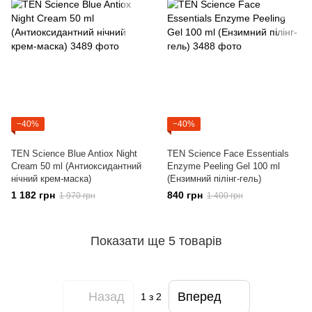
−40%
−40%
TEN Science Blue Antiox Night
TEN Science Face Essentials
Cream 50 ml (Антиоксидантний
Enzyme Peeling Gel 100 ml
нічний крем-маска)
(Ензимний пілінг-гель)
1 182 грн
840 грн
1 970 грн
1 400 грн
Показати ще 5 товарів
Назад
Вперед
1
з 2