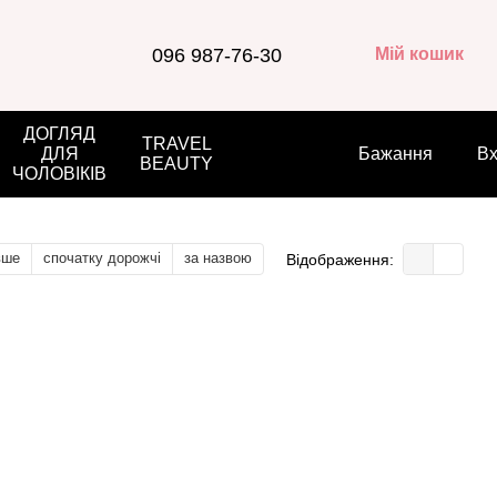
096 987-76-30
Мій кошик
ДОГЛЯД
TRAVEL
ДЛЯ
Бажання
Вх
BEAUTY
ЧОЛОВІКІВ
вше
спочатку дорожчі
за назвою
Відображення: