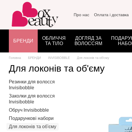
Перейти до основного контенту
Про нас
Оплата і доставка
ОБЛИЧЧЯ
ДОГЛЯД ЗА
ПОДАРУ
БРЕНДИ
ТА ТІЛО
ВОЛОССЯМ
НАБО
Головна
БРЕНДИ
INVISIBOBBLE
Для локонів та об'єму
Для локонів та об'єму
Резинки для волосся
Invisibobble
Заколки для волосся
Invisibobble
Обруч Invisibobble
Подарункові набори
Для локонів та об'єму