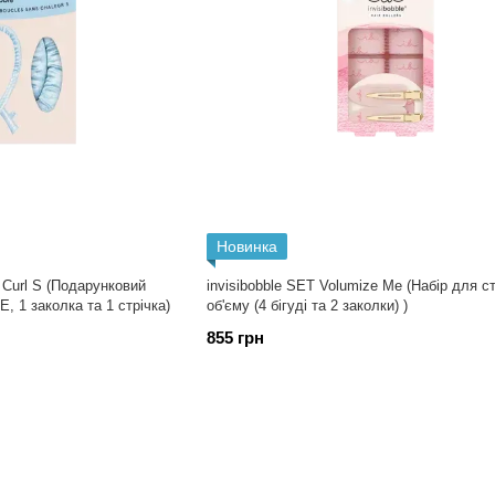
Новинка
 Curl S (Подарунковий
invisibobble SET Volumize Me (Набір для с
, 1 заколка та 1 стрічка)
об'єму (4 бігуді та 2 заколки) )
855 грн