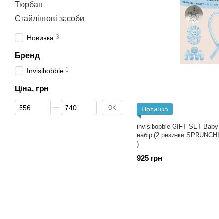
Тюрбан
Стайлінгові засоби
3
Новинка
Бренд
1
Invisibobble
Ціна, грн
Від Ціна, грн
До Ціна, грн
ОК
Новинка
invisibobble GIFT SET Baby
набір (2 резинки SPRUNCHIE
)
925 грн