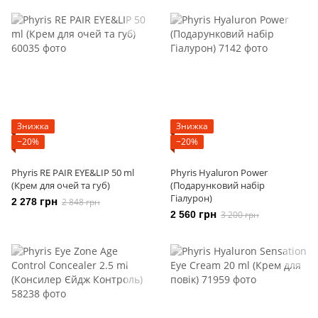
Знижка
Знижка
−20%
−20%
Phyris RE PAIR EYE&LIP 50 ml
Phyris Hyaluron Power
(Крем для очей та губ)
(Подарунковий набір
Гіалурон)
2 278 грн
2 848 грн
2 560 грн
3 200 грн