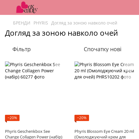
БРЕНДИ
PHYRIS
Догляд за зоною навколо очей
Догляд за зоною навколо очей
Фільтр
Спочатку нові
−20%
−20%
Phyris Geschenkbox See
Phyris Blossom Eye Cream 20 ml
Change Collagen Power (набір)
(Омолоджуючий крем для