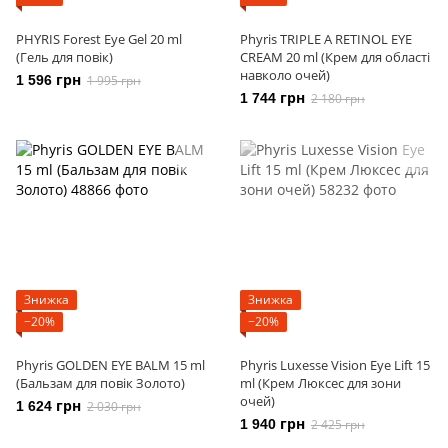
PHYRIS Forest Eye Gel 20 ml
Phyris TRIPLE A RETINOL EYE
(Гель для повік)
CREAM 20 ml (Крем для області
навколо очей)
1 596 грн
1 995 грн
1 744 грн
2 180 грн
Знижка
Знижка
−20%
−20%
Phyris GOLDEN EYE BALM 15 ml
Phyris Luxesse Vision Eye Lift 15
(Бальзам для повік Золото)
ml (Крем Люксес для зони
очей)
1 624 грн
2 030 грн
1 940 грн
2 425 грн