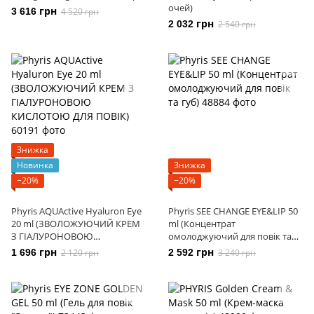
очей)
3 616 грн
4 520 грн
2 032 грн
2 540 грн
Знижка
Новинка
Знижка
−20%
−20%
Phyris AQUActive Hyaluron Eye
Phyris SEE CHANGE EYE&LIP 50
20 ml (ЗВОЛОЖУЮЧИЙ КРЕМ
ml (Концентрат
З ГІАЛУРОНОВОЮ
омолоджуючий для повік та
КИСЛОТОЮ ДЛЯ ПОВІК)
губ)
1 696 грн
2 120 грн
2 592 грн
3 240 грн