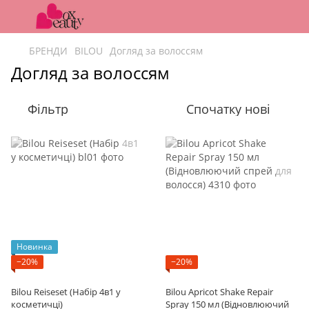
БРЕНДИ
BILOU
Догляд за волоссям
Догляд за волоссям
Фільтр
Спочатку нові
Новинка
−20%
−20%
Bilou Reiseset (Набір 4в1 у
Bilou Apricot Shake Repair
косметичці)
Spray 150 мл (Відновлюючий