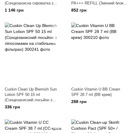
(Сонцезахисна сироватка з
PA+++ REFILL (Змінний блок
вітаміном U та вітаміном B12)
до кушону), 23 Natural Beige
1 146 грн
852 грн
Cuskin Clean Up Blemish Sun
Cuskin Vitamin U BB Cream
Lotion SPF 50 15 ml
SPF 28 7 ml (BB крем)
(Сонцезахисний лосьйон з
288 грн
ліпосомами на стабільних
336 грн
фільтрах)