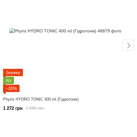
Знижка
Хіт
−20%
Phyris HYDRO TONIC 400 ml (Гідротонік)
1 272 грн
1 590 грн