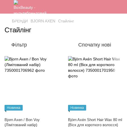
БРЕНДИ
BJORN AXEN
Стайлінг
Стайлінг
Фільтр
Спочатку нові
Новинка
Новинка
Bjorn Axen / Bon Voy
Björn Axén Short Hair Wax 80 ml
(Лімітований набір)
(Віск для короткого волосся)