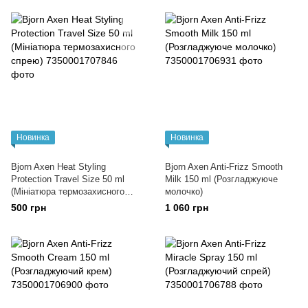
Новинка
Новинка
Bjorn Axen Heat Styling
Bjorn Axen Anti-Frizz Smooth
Protection Travel Size 50 ml
Milk 150 ml (Розгладжуюче
(Мініатюра термозахисного
молочко)
спрею)
500 грн
1 060 грн