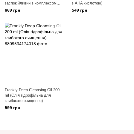
заспокійливий з комплексом
з AHA кислотою)
центелли)
669 грн
549 грн
Frankly Deep Cleansing Oil 200
ml (Олія гідрофільна для
глибокого очищення)
599 грн