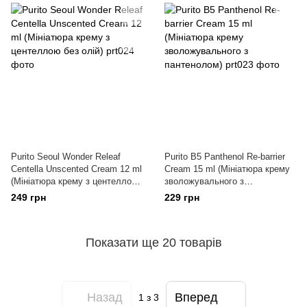
Purito Seoul Wonder Releaf
Purito B5 Panthenol Re-barrier
Centella Unscented Cream 12 ml
Cream 15 ml (Мініатюра крему
(Мініатюра крему з центеллою
зволожувального з
без олій)
пантенолом)
249 грн
229 грн
Показати ще 20 товарів
Назад
Вперед
1
з 3