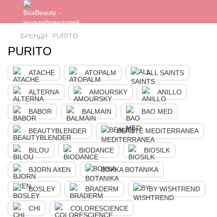
БРЕНДИ
PURITO
PURITO
ATACHE
ATOPALM
ALL SAINTS
ALTERNA
AMOURSKY
ANILLO
BABOR
BALMAIN
BAO MED
BEAUTYBLENDER
BEAUTÉ MEDITERRANEA
BILOU
BIODANCE
BIOSILK
BJORN AXEN
BOKKA BOTANIKA
BOSLEY
BRADERM
BY WISHTREND
CHI
COLORESCIENCE