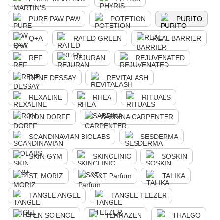
PURE PAW PAW
POTETION
PURITO
Q+A
RATED GREEN
REAL BARRIER
REF
REJURAN
REJUVENATED
RENE DESSAY
REVITALASH
REXALINE
RHEA
RITUALS
RON DORFF
SABRINA CARPENTER
SCANDINAVIAN BIOLABS
SESDERMA
SKIN GYM
SKINCLINIC
SOSKIN
ST. MORIZ
S&T Parfum
TALIKA
TANGLE ANGEL
TANGLE TEEZER
TEN SCIENCE
TERRAZEN
THALGO