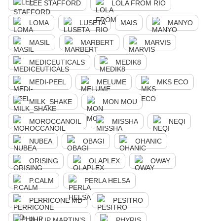
LEE STAFFORD
LOLA FROM RIO
LOMA
LUSETA
MAIS
MANYO
MASIL
MARBERT
MARVIS
MEDICEUTICALS
MEDIK8
MEDI-PEEL
MELUME
MKS ECO
MILK_SHAKE
MON MOU
MOROCCANOIL
MISSHA
NEQI
NUBEA
OBAGI
OHANIC
ORISING
OLAPLEX
OWAY
P.CALM
PERLA HELSA
PERRICONE MD
PESITRO
PHILIP MARTIN’S
PHYRIS