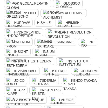
GK GLOBAL KERATIN
GLOSSCO
GREENSOHO
GROWN ALCHEMIST
HURRAW!
HISMILE
HEIMISH
HYDROPEPTIDE
I HEART REVOLUTION
I'M FROM
IMAGE SKINCARE
INO
INSIGHT
INSIUM
INSTITUT ESTHEDERM
INSTYTUTUM
INVISIBOBBLE
ISNTREE
JEUDERM
JOICO
J'SDERMA
KENZO TAKADA
KLAPP
KRISTIN ESS
LA BIOSTHETIQUE
LANEIGE