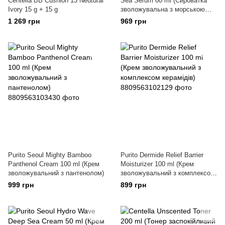
Centella BB Cushion 13 Neutural
Sea Serum 60 ml (Сироватка
Ivory 15 g + 15 g
зволожувальна з морською
водою)
1 269 грн
969 грн
Purito Seoul Mighty Bamboo
Purito Dermide Relief Barrier
Panthenol Cream 100 ml (Крем
Moisturizer 100 ml (Крем
зволожувальний з пантенолом)
зволожувальний з комплексом
керамідів)
999 грн
899 грн