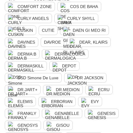
COMFORT ZONE
COS DE BAHA
CURLY ANGELS
CURLY SHYLL
CUSKIN
CUTIE
DAEN GI MEO RI
DAVINES
DAVROE
DEAR, KLAIRS
DERMA:B
DERMALOGICA
DERMASKILL
DEPOT
DSD Simone De Luxe
DR JACKSON
DR.JART+
DR.MEDION
ECRU
ELEMIS
ERBORIAN
EVY
FRANKLY
GENABELLE
GENESIS
GENOSYS
GISOU