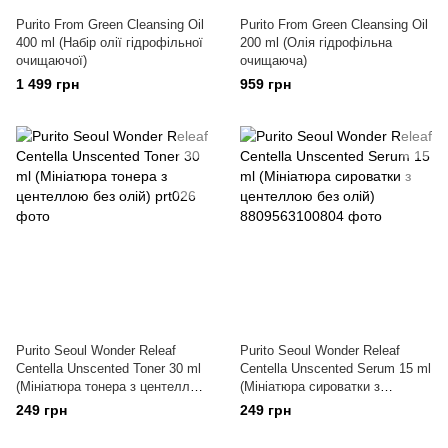
Purito From Green Cleansing Oil
Purito From Green Cleansing Oil
400 ml (Набір олії гідрофільної
200 ml (Олія гідрофільна
очищаючої)
очищаюча)
1 499 грн
959 грн
Purito Seoul Wonder Releaf
Purito Seoul Wonder Releaf
Centella Unscented Toner 30 ml
Centella Unscented Serum 15 ml
(Мініатюра тонера з центеллою
(Мініатюра сироватки з
без олій)
центеллою без олій)
249 грн
249 грн