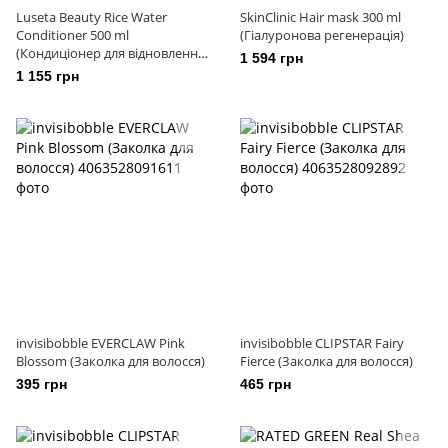
Luseta Beauty Rice Water
SkinClinic Hair mask 300 ml
Conditioner 500 ml
(Гіалуронова регенерація)
(Кондиціонер для відновлення
1 594 грн
волосся з рисовою водою)
1 155 грн
invisibobble EVERCLAW Pink
invisibobble CLIPSTAR Fairy
Blossom (Заколка для волосся)
Fierce (Заколка для волосся)
395 грн
465 грн