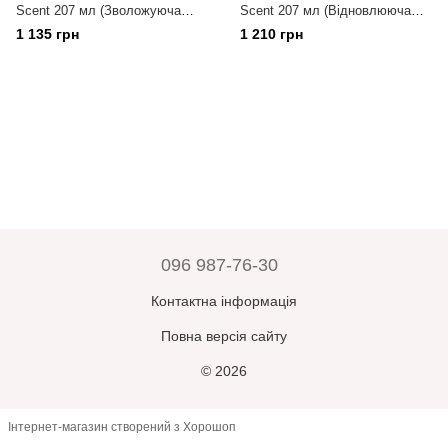
Scent 207 мл (Зволожуюча
Scent 207 мл (Відновлююча
маска для волосся)
маска для волосся)
1 135 грн
1 210 грн
096 987-76-30
Контактна інформація
Повна версія сайту
© 2026
Інтернет-магазин створений з Хорошоп