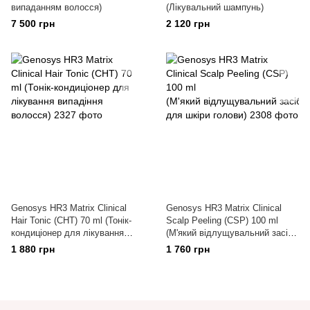
випаданням волосся)
(Лікувальний шампунь)
7 500 грн
2 120 грн
Genosys HR3 Matrix Clinical
Genosys HR3 Matrix Clinical
Hair Tonic (CHT) 70 ml (Тонік-
Scalp Peeling (CSP) 100 ml
кондиціонер для лікування
(М'який відлущувальний засіб
випадіння волосся)
для шкіри голови)
1 880 грн
1 760 грн